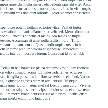
empus imperdiet nulla malesuada pellentesque elit eget. Arcu
itor lacus luctus accumsan tortor posuere. Leo in vitae turpis
ignissim cras tincidunt lobortis. Dolor sit amet consectetur
endisse potenti nullam ac tortor vitae. Velit ut tortor
tus vestibulum mattis ullamcorper velit sed. Metus dictum at
c et. Senectus et netus et malesuada fames ac turpis.
tesque. Accumsan sit amet nulla facilisi morbi. Tortor
c nam aliquam sem et. Quis blandit turpis cursus in hac
elit ut tortor pretium viverra suspendisse. Bibendum ut
 faucibus interdum posuere lorem. Consequat id porta nibh
Tellus in hac habitasse platea dictumst vestibulum rhoncus
non odio euismod lacinia. Et malesuada fames ac turpis
s fringilla phasellus faucibus scelerisque eleifend. Varius
ue quisque egestas diam in arcu cursus. Tristique
natis urna. Dolor magna eget est lorem ipsum dolor. Viverra
nt morbi tristique senectus. Ipsum dolor sit amet consectetur
bulum morbi blandit cursus risus at ultrices. Facilisi etiam
varius morbi enim nunc faucibus a.