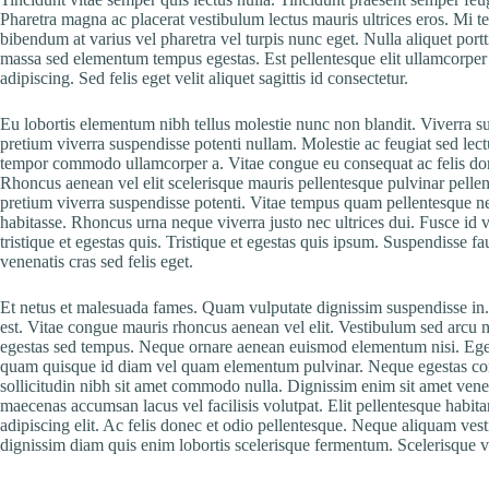
Pharetra magna ac placerat vestibulum lectus mauris ultrices eros. Mi t
bibendum at varius vel pharetra vel turpis nunc eget. Nulla aliquet portt
massa sed elementum tempus egestas. Est pellentesque elit ullamcorper d
adipiscing. Sed felis eget velit aliquet sagittis id consectetur.
Eu lobortis elementum nibh tellus molestie nunc non blandit. Viverra susp
pretium viverra suspendisse potenti nullam. Molestie ac feugiat sed lec
tempor commodo ullamcorper a. Vitae congue eu consequat ac felis done
Rhoncus aenean vel elit scelerisque mauris pellentesque pulvinar pellen
pretium viverra suspendisse potenti. Vitae tempus quam pellentesque ne
habitasse. Rhoncus urna neque viverra justo nec ultrices dui. Fusce id v
tristique et egestas quis. Tristique et egestas quis ipsum. Suspendisse
venenatis cras sed felis eget.
Et netus et malesuada fames. Quam vulputate dignissim suspendisse in. 
est. Vitae congue mauris rhoncus aenean vel elit. Vestibulum sed arcu 
egestas sed tempus. Neque ornare aenean euismod elementum nisi. Egesta
quam quisque id diam vel quam elementum pulvinar. Neque egestas cong
sollicitudin nibh sit amet commodo nulla. Dignissim enim sit amet vene
maecenas accumsan lacus vel facilisis volutpat. Elit pellentesque habita
adipiscing elit. Ac felis donec et odio pellentesque. Neque aliquam vesti
dignissim diam quis enim lobortis scelerisque fermentum. Scelerisque 