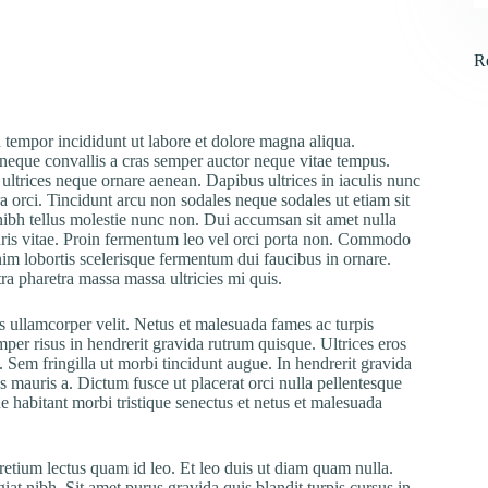
R
 tempor incididunt ut labore et dolore magna aliqua.
neque convallis a cras semper auctor neque vitae tempus.
 ultrices neque ornare aenean. Dapibus ultrices in iaculis nunc
 orci. Tincidunt arcu non sodales neque sodales ut etiam sit
ibh tellus molestie nunc non. Dui accumsan sit amet nulla
uris vitae. Proin fermentum leo vel orci porta non. Commodo
enim lobortis scelerisque fermentum dui faucibus in ornare.
a pharetra massa massa ultricies mi quis.
is ullamcorper velit. Netus et malesuada fames ac turpis
per risus in hendrerit gravida rutrum quisque. Ultrices eros
 Sem fringilla ut morbi tincidunt augue. In hendrerit gravida
us mauris a. Dictum fusce ut placerat orci nulla pellentesque
e habitant morbi tristique senectus et netus et malesuada
retium lectus quam id leo. Et leo duis ut diam quam nulla.
iat nibh. Sit amet purus gravida quis blandit turpis cursus in.