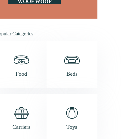
WOOF WOOF
opular Categories
Food
Beds
Carriers
Toys