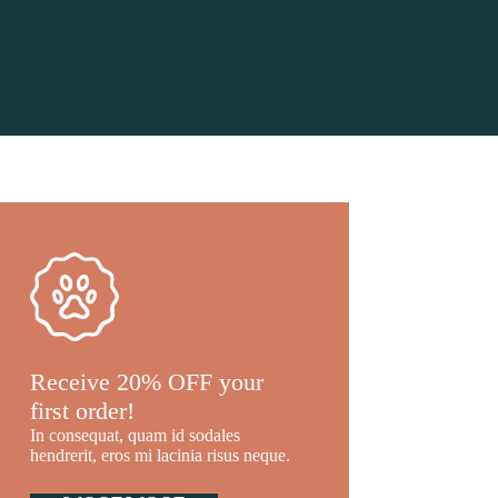
Receive 20% OFF your
first order!
In consequat, quam id sodales
hendrerit, eros mi lacinia risus neque.