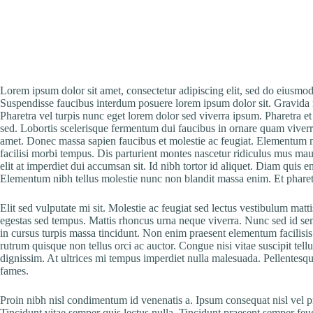
Lorem ipsum dolor sit amet, consectetur adipiscing elit, sed do eiusmod
Suspendisse faucibus interdum posuere lorem ipsum dolor sit. Gravida 
Pharetra vel turpis nunc eget lorem dolor sed viverra ipsum. Pharetra et
sed. Lobortis scelerisque fermentum dui faucibus in ornare quam viverra
amet. Donec massa sapien faucibus et molestie ac feugiat. Elementum n
facilisi morbi tempus. Dis parturient montes nascetur ridiculus mus ma
elit at imperdiet dui accumsan sit. Id nibh tortor id aliquet. Diam quis 
Elementum nibh tellus molestie nunc non blandit massa enim. Et pharetr
Elit sed vulputate mi sit. Molestie ac feugiat sed lectus vestibulum matt
egestas sed tempus. Mattis rhoncus urna neque viverra. Nunc sed id sem
in cursus turpis massa tincidunt. Non enim praesent elementum facilisis.
rutrum quisque non tellus orci ac auctor. Congue nisi vitae suscipit tell
dignissim. At ultrices mi tempus imperdiet nulla malesuada. Pellentesqu
fames.
Proin nibh nisl condimentum id venenatis a. Ipsum consequat nisl vel p
Tincidunt vitae semper quis lectus nulla. Tincidunt praesent semper feug