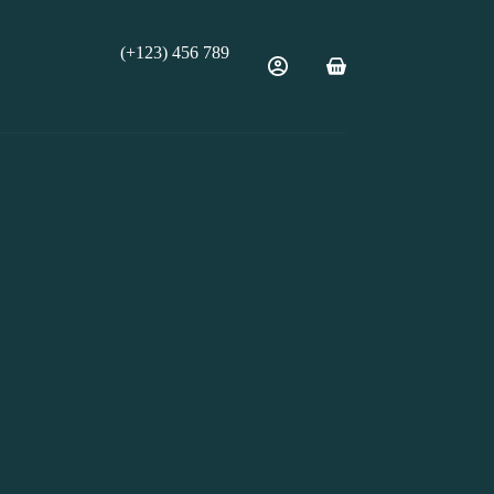
(+123) 456 789
Shopping
cart