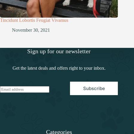
Tincidunt Lobortis Feugiat Vivamus
November 30, 2021
Sign up for our newsletter
Get the latest deals and offers right to your inbox.
Subscribe
E
m
a
i
l
*
Categories