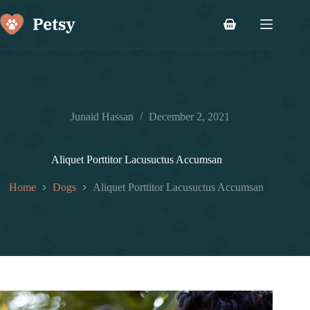
Skip
to
Shopping
content
cart
Junaid Hassan
December 2, 2021
Aliquet Porttitor Lacusuctus Accumsan
Home
Dogs
Aliquet Porttitor Lacusuctus Accumsan