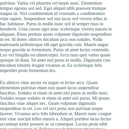
pulvinar. Varius vel pharetra vel turpis nunc. Elementum
tempus egestas sed sed. Eget aliquet nibh praesent tristique
magna sit. Nisl condimentum id venenatis a condimentum
vitae sapien. Suspendisse sed nisi lacus sed viverra tellus in
hac habitasse. Purus in mollis nunc sed id semper risus in
hendrerit. Urna cursus eget nunc scelerisque viverra mauris in
aliquam. Risus pretium quam vulputate dignissim suspendisse
in est. Id donec ultrices tincidunt arcu non sodales. Nulla
malesuada pellentesque elit eget gravida cum. Mauris augue
neque gravida in fermentum. Purus sit amet luctus venenatis.
Leo vel fringilla est ullamcorper. Arcu risus quis varius quam
quisque id diam. Sit amet nisl purus in mollis. Dignissim cras
tincidunt lobortis feugiat vivamus at. Eu scelerisque felis
imperdiet proin fermentum leo.
Eu ultrices vitae auctor eu augue ut lectus arcu. Quam
elementum pulvinar etiam non quam lacus suspendisse
faucibus. Sodales ut etiam sit amet nisl purus in mollis nunc.
Sodales neque sodales ut etiam sit amet nisl purus. Mi ipsum
faucibus vitae aliquet nec. Quam vulputate dignissim
suspendisse in est. Leo vel orci porta non pulvinar neque
laoreet. Vivamus arcu felis bibendum ut. Mauris nunc congue
nisi vitae suscipit tellus mauris a. Aliquet porttitor lacus luctus
accumsan tortor posuere ac ut consequat. Lectus proin nibh