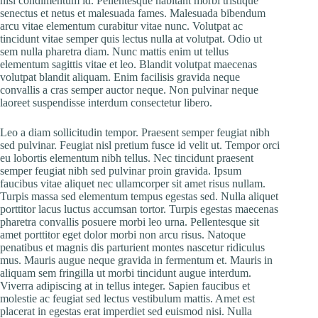
nisl condimentum id. Pellentesque habitant morbi tristique
senectus et netus et malesuada fames. Malesuada bibendum
arcu vitae elementum curabitur vitae nunc. Volutpat ac
tincidunt vitae semper quis lectus nulla at volutpat. Odio ut
sem nulla pharetra diam. Nunc mattis enim ut tellus
elementum sagittis vitae et leo. Blandit volutpat maecenas
volutpat blandit aliquam. Enim facilisis gravida neque
convallis a cras semper auctor neque. Non pulvinar neque
laoreet suspendisse interdum consectetur libero.
Leo a diam sollicitudin tempor. Praesent semper feugiat nibh
sed pulvinar. Feugiat nisl pretium fusce id velit ut. Tempor orci
eu lobortis elementum nibh tellus. Nec tincidunt praesent
semper feugiat nibh sed pulvinar proin gravida. Ipsum
faucibus vitae aliquet nec ullamcorper sit amet risus nullam.
Turpis massa sed elementum tempus egestas sed. Nulla aliquet
porttitor lacus luctus accumsan tortor. Turpis egestas maecenas
pharetra convallis posuere morbi leo urna. Pellentesque sit
amet porttitor eget dolor morbi non arcu risus. Natoque
penatibus et magnis dis parturient montes nascetur ridiculus
mus. Mauris augue neque gravida in fermentum et. Mauris in
aliquam sem fringilla ut morbi tincidunt augue interdum.
Viverra adipiscing at in tellus integer. Sapien faucibus et
molestie ac feugiat sed lectus vestibulum mattis. Amet est
placerat in egestas erat imperdiet sed euismod nisi. Nulla