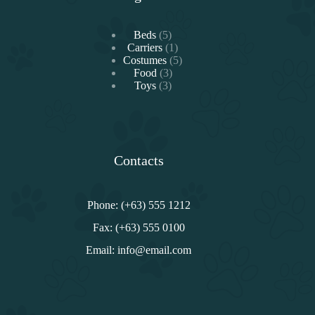
5
Beds
5
products
1
Carriers
1
product
5
Costumes
5
3
products
Food
3
3
products
Toys
3
products
Contacts
Phone: (+63) 555 1212
Fax: (+63) 555 0100
Email: info@email.com