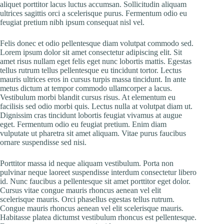
aliquet porttitor lacus luctus accumsan. Sollicitudin aliquam
ultrices sagittis orci a scelerisque purus. Fermentum odio eu
feugiat pretium nibh ipsum consequat nisl vel.
Felis donec et odio pellentesque diam volutpat commodo sed.
Lorem ipsum dolor sit amet consectetur adipiscing elit. Sit
amet risus nullam eget felis eget nunc lobortis mattis. Egestas
tellus rutrum tellus pellentesque eu tincidunt tortor. Lectus
mauris ultrices eros in cursus turpis massa tincidunt. In ante
metus dictum at tempor commodo ullamcorper a lacus.
Vestibulum morbi blandit cursus risus. At elementum eu
facilisis sed odio morbi quis. Lectus nulla at volutpat diam ut.
Dignissim cras tincidunt lobortis feugiat vivamus at augue
eget. Fermentum odio eu feugiat pretium. Enim diam
vulputate ut pharetra sit amet aliquam. Vitae purus faucibus
ornare suspendisse sed nisi.
Porttitor massa id neque aliquam vestibulum. Porta non
pulvinar neque laoreet suspendisse interdum consectetur libero
id. Nunc faucibus a pellentesque sit amet porttitor eget dolor.
Cursus vitae congue mauris rhoncus aenean vel elit
scelerisque mauris. Orci phasellus egestas tellus rutrum.
Congue mauris rhoncus aenean vel elit scelerisque mauris.
Habitasse platea dictumst vestibulum rhoncus est pellentesque.