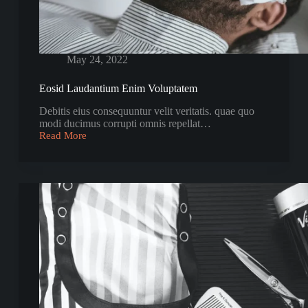
May 24, 2022
Eosid Laudantium Enim Voluptatem
Debitis eius consequuntur velit veritatis. quae quo
modi ducimus corrupti omnis repellat…
Read More
Eosid
Laudantium
Enim
Voluptatem