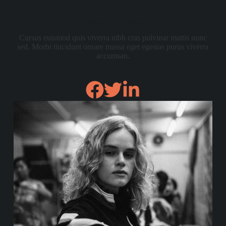
Marlon McDonald
Cursus euismod quis viverra nibh cras pulvinar mattis nunc
sed. Morbi tincidunt ornare massa eget egestas purus viverra
accumsan.