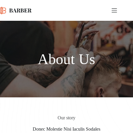
Skip
to
content
About Us
Our story
Donec Molestie Nisi Iaculis Sodales