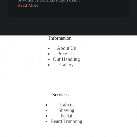
Read More
Voluptate
Ollum
Earum
Dolore
Umnis
Aliquid
Information
About Us
Price List
Our Handling
Gallery
Services
Haircut
Shaving
Facial
Beard Trimming