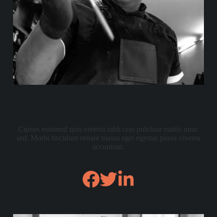
John Bailey
Cursus euismod quis viverra nibh cras pulvinar mattis nunc
sed. Morbi tincidunt ornare massa eget egestas purus viverra
accumsan.