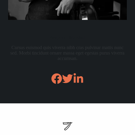
Benjamin Marshall
Cursus euismod quis viverra nibh cras pulvinar mattis nunc
sed. Morbi tincidunt ornare massa eget egestas purus viverra
accumsan.