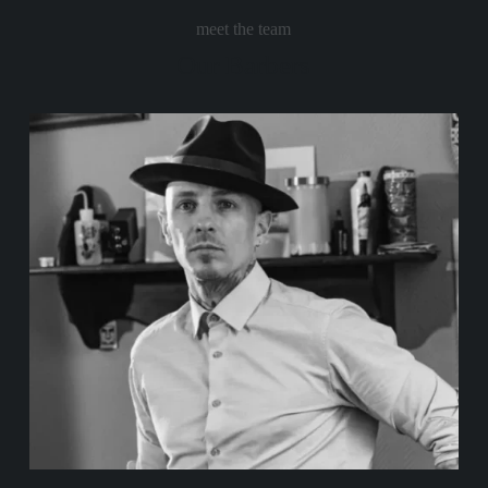
meet the team
Our Barbers