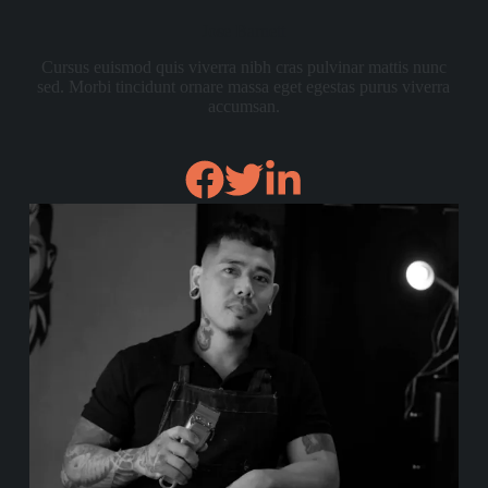
Jose Barnett
Cursus euismod quis viverra nibh cras pulvinar mattis nunc
sed. Morbi tincidunt ornare massa eget egestas purus viverra
accumsan.