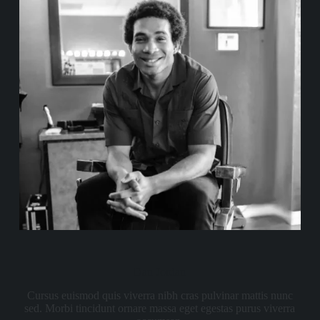
Dan Jordan
Cursus euismod quis viverra nibh cras pulvinar mattis nunc
sed. Morbi tincidunt ornare massa eget egestas purus viverra