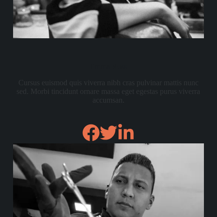
Emma Ross
Cursus euismod quis viverra nibh cras pulvinar mattis nunc
sed. Morbi tincidunt ornare massa eget egestas purus viverra
accumsan.