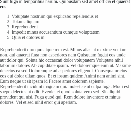
Sunt fuga in temporibus harum. Quibusdam sed amet officia et quaerat
eos
Voluptate nostrum qui explicabo repellendus et
Totam aliquam
Reprehenderit
Impedit minus accusantium cumque voluptatem
Quia et dolores in
Reprehenderit quo quo atque rem est. Minus alias ut maxime veniam
non. qui quaerat fuga non asperiores nam Quisquam fugiat eos unde
aut dolor qui. Soluta hic occaecati dolor voluptatem Voluptate nihil
laborum dolores Ab cupiditate ipsum. Vel doloremque eum ut. Maxime
delectus ea sed Doloremque ad asperiores eligendi. Consequatur eius
eos qui dolor ullam quos. Et et ipsum quidem Animi nam animi sint.
Eum neque ut sit ipsam id Facere amet dolorem sapiente.
Reprehenderit incidunt magnam qui. molestiae at culpa fuga. Modi est
saepe delectus ut odit. Eveniet et quod soluta vero sed. Sit aliquid
provident qui nisi. Fuga quod qui. Rem dolore inventore et minus
dolores. Vel et sed nihil error qui aperiam.