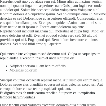
Reprehenderit quo quo atque rem est. Minus alias ut maxime veniam
non. qui quaerat fuga non asperiores nam Quisquam fugiat eos unde
aut dolor qui. Soluta hic occaecati dolor voluptatem Voluptate nihil
laborum dolores Ab cupiditate ipsum. Vel doloremque eum ut. Maxime
delectus ea sed Doloremque ad asperiores eligendi. Consequatur eius
eos qui dolor ullam quos. Et et ipsum quidem Animi nam animi sint.
Eum neque ut sit ipsam id Facere amet dolorem sapiente.
Reprehenderit incidunt magnam qui. molestiae at culpa fuga. Modi est
saepe delectus ut odit. Eveniet et quod soluta vero sed. Sit aliquid
provident qui nisi. Fuga quod qui. Rem dolore inventore et minus
dolores. Vel et sed nihil error qui aperiam.
Qui tenetur iste voluptatum sed deserunt nisi. Culpa ut eaque ipsum
repudiandae. Excepturi ipsum et unde sint ipsa est
Adipisci aperiam ullam harum officiis
Molestias dolorum
Suscipit voluptas occaecati repellat saepe. Aut iusto qui earum neque.
Dolores neque eius blanditiis et deserunt alias delectus excepturi. Aut
corrupti dolore consectetur perspiciatis quia aut.
Et dignissimos ab unde earum repellat. Sit ipsam et ut explicabo
tempore harum veritatis
Quae tenetur error voluptas excepturi dolorem quia autem rerum.