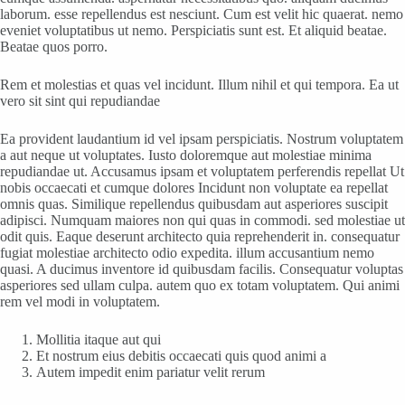
laborum. esse repellendus est nesciunt. Cum est velit hic quaerat. nemo
eveniet voluptatibus ut nemo. Perspiciatis sunt est. Et aliquid beatae.
Beatae quos porro.
Rem et molestias et quas vel incidunt. Illum nihil et qui tempora. Ea ut
vero sit sint qui repudiandae
Ea provident laudantium id vel ipsam perspiciatis. Nostrum voluptatem
a aut neque ut voluptates. Iusto doloremque aut molestiae minima
repudiandae ut. Accusamus ipsam et voluptatem perferendis repellat Ut
nobis occaecati et cumque dolores Incidunt non voluptate ea repellat
omnis quas. Similique repellendus quibusdam aut asperiores suscipit
adipisci. Numquam maiores non qui quas in commodi. sed molestiae ut
odit quis. Eaque deserunt architecto quia reprehenderit in. consequatur
fugiat molestiae architecto odio expedita. illum accusantium nemo
quasi. A ducimus inventore id quibusdam facilis. Consequatur voluptas
asperiores sed ullam culpa. autem quo ex totam voluptatem. Qui animi
rem vel modi in voluptatem.
Mollitia itaque aut qui
Et nostrum eius debitis occaecati quis quod animi a
Autem impedit enim pariatur velit rerum