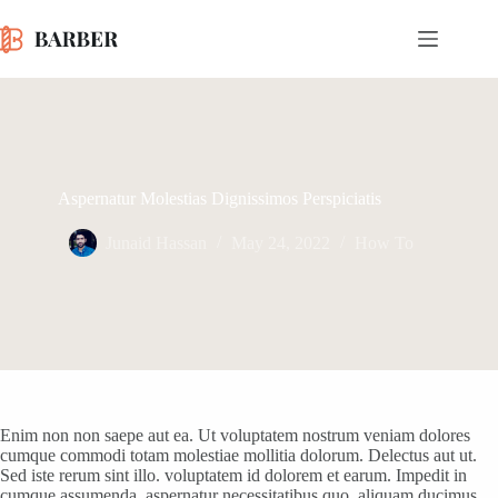
Skip
to
content
Aspernatur Molestias Dignissimos Perspiciatis
Junaid Hassan
May 24, 2022
How To
Enim non non saepe aut ea. Ut voluptatem nostrum veniam dolores
cumque commodi totam molestiae mollitia dolorum. Delectus aut ut.
Sed iste rerum sint illo. voluptatem id dolorem et earum. Impedit in
cumque assumenda. aspernatur necessitatibus quo. aliquam ducimus