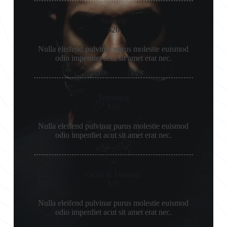
Shaving
$20
Nulla eleifend pulvinar purus molestie euismod
odio imperdiet acut sit amet erat nec.
Trimming
$10
Nulla eleifend pulvinar purus molestie euismod
odio imperdiet acut sit amet erat nec.
Facial & Massage
$25
Nulla eleifend pulvinar purus molestie euismod
odio imperdiet acut sit amet erat nec.