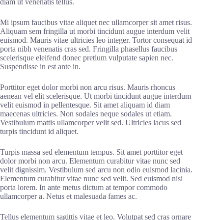
diam ut venenatis tellus.
Mi ipsum faucibus vitae aliquet nec ullamcorper sit amet risus.
Aliquam sem fringilla ut morbi tincidunt augue interdum velit
euismod. Mauris vitae ultricies leo integer. Tortor consequat id
porta nibh venenatis cras sed. Fringilla phasellus faucibus
scelerisque eleifend donec pretium vulputate sapien nec.
Suspendisse in est ante in.
Porttitor eget dolor morbi non arcu risus. Mauris rhoncus
aenean vel elit scelerisque. Ut morbi tincidunt augue interdum
velit euismod in pellentesque. Sit amet aliquam id diam
maecenas ultricies. Non sodales neque sodales ut etiam.
Vestibulum mattis ullamcorper velit sed. Ultricies lacus sed
turpis tincidunt id aliquet.
Turpis massa sed elementum tempus. Sit amet porttitor eget
dolor morbi non arcu. Elementum curabitur vitae nunc sed
velit dignissim. Vestibulum sed arcu non odio euismod lacinia.
Elementum curabitur vitae nunc sed velit. Sed euismod nisi
porta lorem. In ante metus dictum at tempor commodo
ullamcorper a. Netus et malesuada fames ac.
Tellus elementum sagittis vitae et leo. Volutpat sed cras ornare