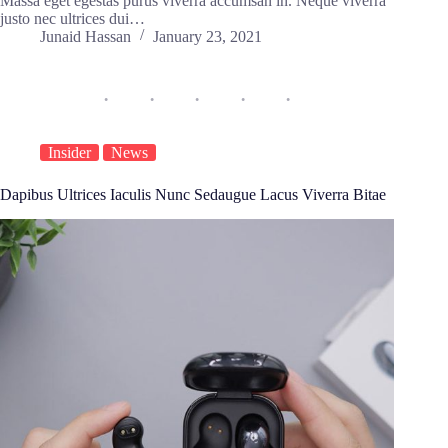
Massa eget egestas purus viverra accumsan in. Neque viverra
justo nec ultrices dui…
Junaid Hassan
January 23, 2021
Insider
News
Dapibus Ultrices Iaculis Nunc Sedaugue Lacus Viverra Bitae