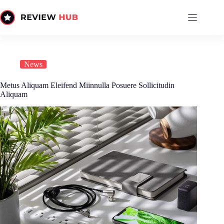
Skip
to
content
News
Metus Aliquam Eleifend Miinnulla Posuere Sollicitudin
Aliquam