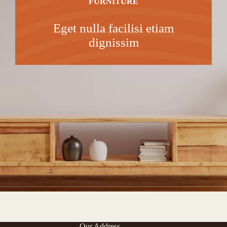
FURNITURE
Eget nulla facilisi etiam
dignissim
Our Address