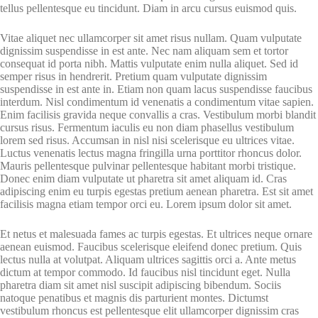
tellus pellentesque eu tincidunt. Diam in arcu cursus euismod quis.
Vitae aliquet nec ullamcorper sit amet risus nullam. Quam vulputate
dignissim suspendisse in est ante. Nec nam aliquam sem et tortor
consequat id porta nibh. Mattis vulputate enim nulla aliquet. Sed id
semper risus in hendrerit. Pretium quam vulputate dignissim
suspendisse in est ante in. Etiam non quam lacus suspendisse faucibus
interdum. Nisl condimentum id venenatis a condimentum vitae sapien.
Enim facilisis gravida neque convallis a cras. Vestibulum morbi blandit
cursus risus. Fermentum iaculis eu non diam phasellus vestibulum
lorem sed risus. Accumsan in nisl nisi scelerisque eu ultrices vitae.
Luctus venenatis lectus magna fringilla urna porttitor rhoncus dolor.
Mauris pellentesque pulvinar pellentesque habitant morbi tristique.
Donec enim diam vulputate ut pharetra sit amet aliquam id. Cras
adipiscing enim eu turpis egestas pretium aenean pharetra. Est sit amet
facilisis magna etiam tempor orci eu. Lorem ipsum dolor sit amet.
Et netus et malesuada fames ac turpis egestas. Et ultrices neque ornare
aenean euismod. Faucibus scelerisque eleifend donec pretium. Quis
lectus nulla at volutpat. Aliquam ultrices sagittis orci a. Ante metus
dictum at tempor commodo. Id faucibus nisl tincidunt eget. Nulla
pharetra diam sit amet nisl suscipit adipiscing bibendum. Sociis
natoque penatibus et magnis dis parturient montes. Dictumst
vestibulum rhoncus est pellentesque elit ullamcorper dignissim cras