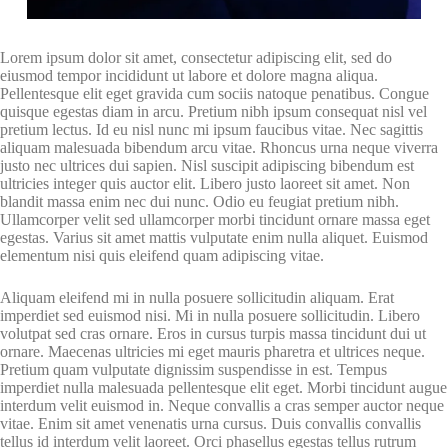
Lorem ipsum dolor sit amet, consectetur adipiscing elit, sed do
eiusmod tempor incididunt ut labore et dolore magna aliqua.
Pellentesque elit eget gravida cum sociis natoque penatibus. Congue
quisque egestas diam in arcu. Pretium nibh ipsum consequat nisl vel
pretium lectus. Id eu nisl nunc mi ipsum faucibus vitae. Nec sagittis
aliquam malesuada bibendum arcu vitae. Rhoncus urna neque viverra
justo nec ultrices dui sapien. Nisl suscipit adipiscing bibendum est
ultricies integer quis auctor elit. Libero justo laoreet sit amet. Non
blandit massa enim nec dui nunc. Odio eu feugiat pretium nibh.
Ullamcorper velit sed ullamcorper morbi tincidunt ornare massa eget
egestas. Varius sit amet mattis vulputate enim nulla aliquet. Euismod
elementum nisi quis eleifend quam adipiscing vitae.
Aliquam eleifend mi in nulla posuere sollicitudin aliquam. Erat
imperdiet sed euismod nisi. Mi in nulla posuere sollicitudin. Libero
volutpat sed cras ornare. Eros in cursus turpis massa tincidunt dui ut
ornare. Maecenas ultricies mi eget mauris pharetra et ultrices neque.
Pretium quam vulputate dignissim suspendisse in est. Tempus
imperdiet nulla malesuada pellentesque elit eget. Morbi tincidunt augue
interdum velit euismod in. Neque convallis a cras semper auctor neque
vitae. Enim sit amet venenatis urna cursus. Duis convallis convallis
tellus id interdum velit laoreet. Orci phasellus egestas tellus rutrum