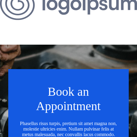
Book an
Appointment
Phasellus risus turpis, pretium sit amet magna non,
molestie ultricies enim. Nullam pulvinar felis at
metus malesuada, nec convallis lacus commodo.