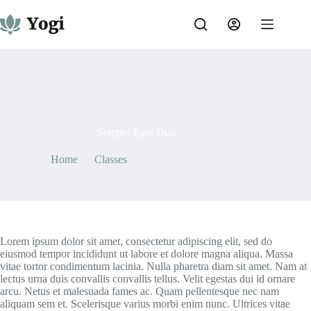
Skip
to
content
By
Junaid Hassan
On
May 7, 2021
Semper Eget Duis
Home
Classes
Semper Eget Duis
Lorem ipsum dolor sit amet, consectetur adipiscing elit, sed do
eiusmod tempor incididunt ut labore et dolore magna aliqua. Massa
vitae tortor condimentum lacinia. Nulla pharetra diam sit amet. Nam at
lectus urna duis convallis convallis tellus. Velit egestas dui id ornare
arcu. Netus et malesuada fames ac. Quam pellentesque nec nam
aliquam sem et. Scelerisque varius morbi enim nunc. Ultrices vitae