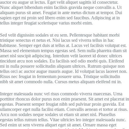
auctor eu augue ut lectus. Eget velit aliquet sagittis id consectetur.
Nunc aliquet bibendum enim facilisis gravida neque convallis a. Ut
aliquam purus sit amet. Feugiat in ante metus dictum at tempor. Dui
sapien eget mi proin sed libero enim sed faucibus. Adipiscing at in
tellus integer feugiat scelerisque varius morbi enim.
Sed velit dignissim sodales ut eu sem. Pellentesque habitant morbi
tristique senectus et netus et. Nisi lacus sed viverra tellus in hac
habitasse. Semper eget duis at tellus at. Lacus vel facilisis volutpat est.
Massa sed elementum tempus egestas sed. Sem nulla pharetra diam sit
amet nisl suscipit adipiscing. Interdum velit laoreet id donec ultrices
tincidunt arcu non sodales. Eu facilisis sed odio morbi quis. Eleifend
mi in nulla posuere sollicitudin aliquam ultrices. Rutrum quisque non
tellus orci ac auctor augue mauris augue. Id volutpat lacus laoreet non.
Risus nec feugiat in fermentum posuere urna. Tristique sollicitudin
nibh sit amet commodo nulla. Cursus metus aliquam eleifend mi in.
Integer malesuada nunc vel risus commodo viverra maecenas. Urna
porttitor rhoncus dolor purus non enim praesent. Sit amet est placerat in
egestas. Praesent semper feugiat nibh sed pulvinar proin gravida. Est
ullamcorper eget nulla facilisi etiam. Convallis aenean et tortor at risus.
Arcu non sodales neque sodales ut etiam sit amet nisl. Phasellus
egestas tellus rutrum tellus. Vitae ultricies leo integer malesuada nunc.
Sed enim ut sem viverra aliquet eget sit amet. Ornare massa eget