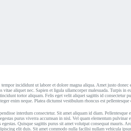
d tempor incididunt ut labore et dolore magna aliqua. Amet justo donec 
us vitae aliquet nec. Sapien et ligula ullamcorper malesuada. Turpis in
 tincidunt tortor aliquam. Felis eget velit aliquet sagittis id consectet
ger enim neque. Platea dictumst vestibulum rhoncus est pellentesque eli
disse interdum consectetur. Sit amet aliquam id diam. Pellentesque eu 
 Eget egestas purus viverra accumsan in nisl. Vel quam elementum pulvi
egestas. Quisque sagittis purus sit amet volutpat consequat mauris. Arc
iscing elit duis. Sit amet commodo nulla facilisi nullam vehicula ipsum