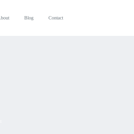
bout
Blog
Contact
ay 7, 2021
t
per Feugiat