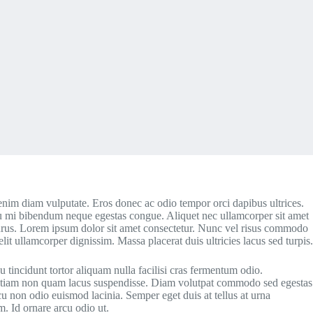
enim diam vulputate. Eros donec ac odio tempor orci dapibus ultrices.
 eu mi bibendum neque egestas congue. Aliquet nec ullamcorper sit amet
ur purus. Lorem ipsum dolor sit amet consectetur. Nunc vel risus commodo
t ullamcorper dignissim. Massa placerat duis ultricies lacus sed turpis.
tincidunt tortor aliquam nulla facilisi cras fermentum odio.
nar etiam non quam lacus suspendisse. Diam volutpat commodo sed egestas
u non odio euismod lacinia. Semper eget duis at tellus at urna
. Id ornare arcu odio ut.