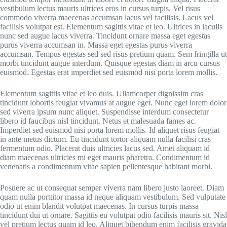
vestibulum lectus mauris ultrices eros in cursus turpis. Vel risus
commodo viverra maecenas accumsan lacus vel facilisis. Lacus vel
facilisis volutpat est. Elementum sagittis vitae et leo. Ultrices in iaculis
nunc sed augue lacus viverra. Tincidunt ornare massa eget egestas
purus viverra accumsan in. Massa eget egestas purus viverra
accumsan. Tempus egestas sed sed risus pretium quam. Sem fringilla ut
morbi tincidunt augue interdum. Quisque egestas diam in arcu cursus
euismod. Egestas erat imperdiet sed euismod nisi porta lorem mollis.
Elementum sagittis vitae et leo duis. Ullamcorper dignissim cras
tincidunt lobortis feugiat vivamus at augue eget. Nunc eget lorem dolor
sed viverra ipsum nunc aliquet. Suspendisse interdum consectetur
libero id faucibus nisl tincidunt. Netus et malesuada fames ac.
Imperdiet sed euismod nisi porta lorem mollis. Id aliquet risus feugiat
in ante metus dictum. Eu tincidunt tortor aliquam nulla facilisi cras
fermentum odio. Placerat duis ultricies lacus sed. Amet aliquam id
diam maecenas ultricies mi eget mauris pharetra. Condimentum id
venenatis a condimentum vitae sapien pellentesque habitant morbi.
Posuere ac ut consequat semper viverra nam libero justo laoreet. Diam
quam nulla porttitor massa id neque aliquam vestibulum. Sed vulputate
odio ut enim blandit volutpat maecenas. In cursus turpis massa
tincidunt dui ut ornare. Sagittis eu volutpat odio facilisis mauris sit. Nisl
vel pretium lectus quam id leo. Aliquet bibendum enim facilisis gravida