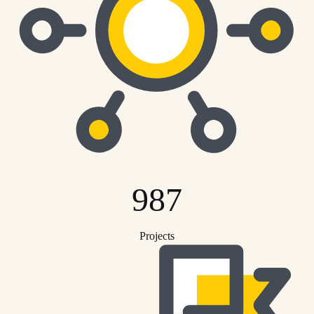
987
Projects