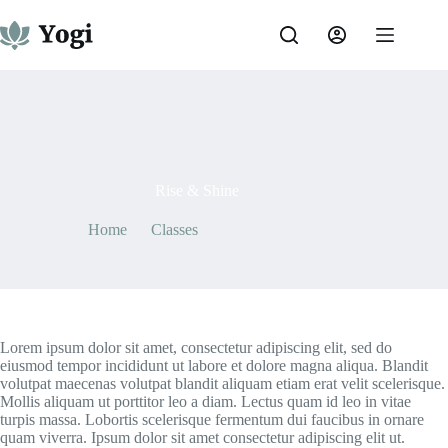
Skip
to
content
By
Junaid Hassan
On
May 7, 2021
Rise & Shine
Home
Classes
Rise & Shine
Lorem ipsum dolor sit amet, consectetur adipiscing elit, sed do
eiusmod tempor incididunt ut labore et dolore magna aliqua. Blandit
volutpat maecenas volutpat blandit aliquam etiam erat velit scelerisque.
Mollis aliquam ut porttitor leo a diam. Lectus quam id leo in vitae
turpis massa. Lobortis scelerisque fermentum dui faucibus in ornare
quam viverra. Ipsum dolor sit amet consectetur adipiscing elit ut.