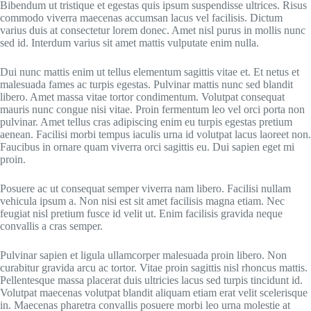
Bibendum ut tristique et egestas quis ipsum suspendisse ultrices. Risus
commodo viverra maecenas accumsan lacus vel facilisis. Dictum
varius duis at consectetur lorem donec. Amet nisl purus in mollis nunc
sed id. Interdum varius sit amet mattis vulputate enim nulla.
Dui nunc mattis enim ut tellus elementum sagittis vitae et. Et netus et
malesuada fames ac turpis egestas. Pulvinar mattis nunc sed blandit
libero. Amet massa vitae tortor condimentum. Volutpat consequat
mauris nunc congue nisi vitae. Proin fermentum leo vel orci porta non
pulvinar. Amet tellus cras adipiscing enim eu turpis egestas pretium
aenean. Facilisi morbi tempus iaculis urna id volutpat lacus laoreet non.
Faucibus in ornare quam viverra orci sagittis eu. Dui sapien eget mi
proin.
Posuere ac ut consequat semper viverra nam libero. Facilisi nullam
vehicula ipsum a. Non nisi est sit amet facilisis magna etiam. Nec
feugiat nisl pretium fusce id velit ut. Enim facilisis gravida neque
convallis a cras semper.
Pulvinar sapien et ligula ullamcorper malesuada proin libero. Non
curabitur gravida arcu ac tortor. Vitae proin sagittis nisl rhoncus mattis.
Pellentesque massa placerat duis ultricies lacus sed turpis tincidunt id.
Volutpat maecenas volutpat blandit aliquam etiam erat velit scelerisque
in. Maecenas pharetra convallis posuere morbi leo urna molestie at