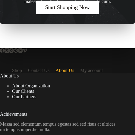
malesuada pellentesque elit eget gravida cum.
Start Shopping Now
Shop
Contact Us
About Us
My account
About Us
About Organization
Our Clients
Our Partners
Achievements
Massa sed elementum tempus egestas sed sed risus at ultrices
mi tempus imperdiet nulla.