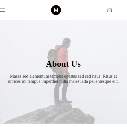
Skip
to
Shopping
content
cart
About Us
Massa sed elementum tempus egestas sed sed risus. Risus at
ultrices mi tempus imperdiet nulla malesuada pellentesque elit.