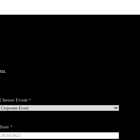
ta.
Choose Event
*
Date
*