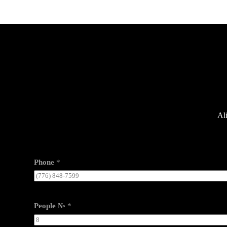
Al
Phone
*
People №
*