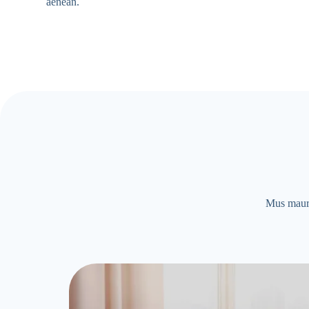
aenean.
Mus mauris